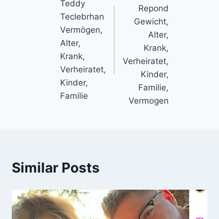
navigation
Teddy
Repond
Teclebrhan
Gewicht,
Vermögen,
Alter,
Alter,
Krank,
Krank,
Verheiratet,
Verheiratet,
Kinder,
Kinder,
Familie,
Familie
Vermogen
Similar Posts