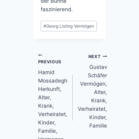
der Bühne
faszinierend.
Post
#
Georg Listing Vermögen
Tags:
Post
NEXT
PREVIOUS
Gustav
navigation
Hamid
Schäfer
Mossadegh
Vermögen,
Herkunft,
Alter,
Alter,
Krank,
Krank,
Verheiratet,
Verheiratet,
Kinder,
Kinder,
Familie
Familie,