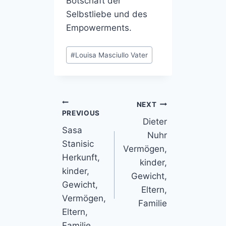
Botschaft der
Selbstliebe und des
Empowerments.
Post
#
Louisa Masciullo Vater
Tags:
Post
NEXT
PREVIOUS
Dieter
navigation
Sasa
Nuhr
Stanisic
Vermögen,
Herkunft,
kinder,
kinder,
Gewicht,
Gewicht,
Eltern,
Vermögen,
Familie
Eltern,
Familie