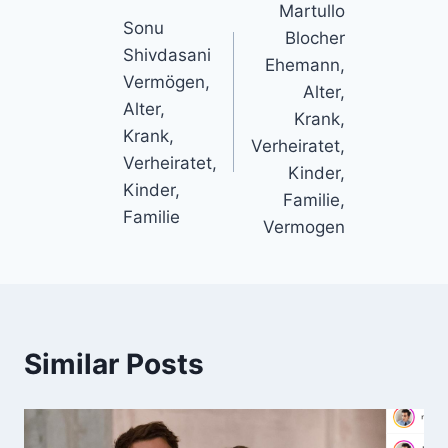
Martullo
navigation
Sonu
Blocher
Shivdasani
Ehemann,
Vermögen,
Alter,
Alter,
Krank,
Krank,
Verheiratet,
Verheiratet,
Kinder,
Kinder,
Familie,
Familie
Vermogen
Similar Posts