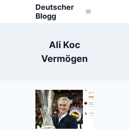
Skip
Deutscher
to
Blogg
content
Ali Koc
Vermögen