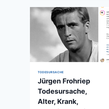
KINDER,
GEWICHT,
VERMÖGEN,
ELTERN,
FAMILIE
TODESURSACHE
Jürgen Frohriep
Todesursache,
Alter, Krank,