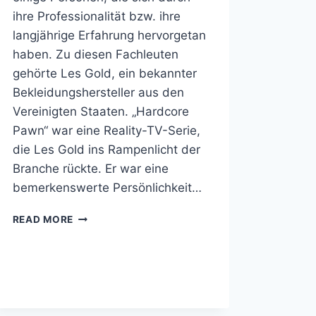
ihre Professionalität bzw. ihre
langjährige Erfahrung hervorgetan
haben. Zu diesen Fachleuten
gehörte Les Gold, ein bekannter
Bekleidungshersteller aus den
Vereinigten Staaten. „Hardcore
Pawn“ war eine Reality-TV-Serie,
die Les Gold ins Rampenlicht der
Branche rückte. Er war eine
bemerkenswerte Persönlichkeit…
LES
READ MORE
GOLD
TODESURSACHE,
KINDER,
GEWICHT,
VERMÖGEN,
ELTERN,