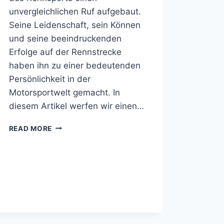
unvergleichlichen Ruf aufgebaut.
Seine Leidenschaft, sein Können
und seine beeindruckenden
Erfolge auf der Rennstrecke
haben ihn zu einer bedeutenden
Persönlichkeit in der
Motorsportwelt gemacht. In
diesem Artikel werfen wir einen…
IST
READ MORE
LANCE
DAVID
ARNOLD
VERHEIRATET,
KINDER,
GEWICHT,
VERMÖGEN,
ELTERN,
FAMILIE