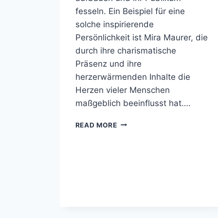
fesseln. Ein Beispiel für eine
solche inspirierende
Persönlichkeit ist Mira Maurer, die
durch ihre charismatische
Präsenz und ihre
herzerwärmenden Inhalte die
Herzen vieler Menschen
maßgeblich beeinflusst hat….
MIRA
READ MORE
MAURER
VERHEIRATET,
KINDER,
GEWICHT,
VERMÖGEN,
ELTERN,
FAMILIE