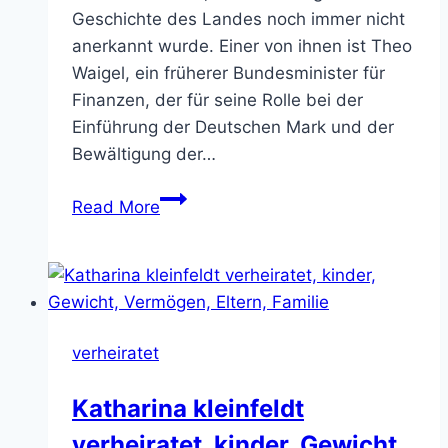
Geschichte des Landes noch immer nicht
anerkannt wurde. Einer von ihnen ist Theo
Waigel, ein früherer Bundesminister für
Finanzen, der für seine Rolle bei der
Einführung der Deutschen Mark und der
Bewältigung der…
Mit
Read More
wem
ist
theo
waigel
verheiratet,
verheiratet
kinder,
Gewicht,
Katharina kleinfeldt
Vermögen,
verheiratet, kinder, Gewicht,
Eltern,