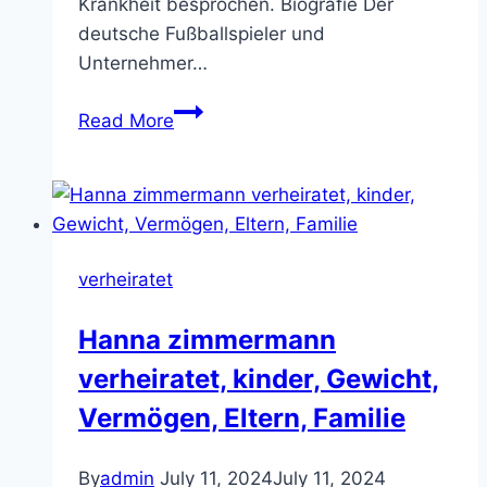
Krankheit besprochen. Biografie Der
deutsche Fußballspieler und
Unternehmer…
Mit
Read More
wem
ist
volker
heißmann
verheiratet,
verheiratet
Alter,
Krank,
Hanna zimmermann
Kinder,
verheiratet, kinder, Gewicht,
Familie,
Vermogen
Vermögen, Eltern, Familie
By
admin
July 11, 2024
July 11, 2024