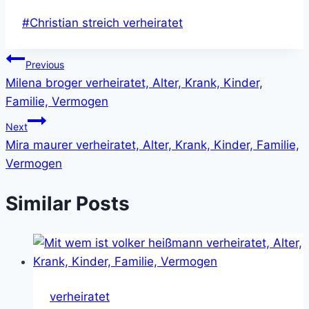
Post
#
Christian streich verheiratet
Tags:
Post
Previous
Milena broger verheiratet, Alter, Krank, Kinder,
navigation
Familie, Vermogen
Next
Mira maurer verheiratet, Alter, Krank, Kinder, Familie,
Vermogen
Similar Posts
verheiratet