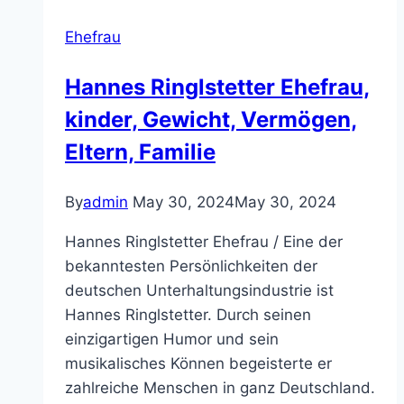
Verheiratet,
Ehefrau
Kinder,
Familie,
Hannes Ringlstetter Ehefrau,
Vermogen
kinder, Gewicht, Vermögen,
Eltern, Familie
By
admin
May 30, 2024
May 30, 2024
Hannes Ringlstetter Ehefrau / Eine der
bekanntesten Persönlichkeiten der
deutschen Unterhaltungsindustrie ist
Hannes Ringlstetter. Durch seinen
einzigartigen Humor und sein
musikalisches Können begeisterte er
zahlreiche Menschen in ganz Deutschland.