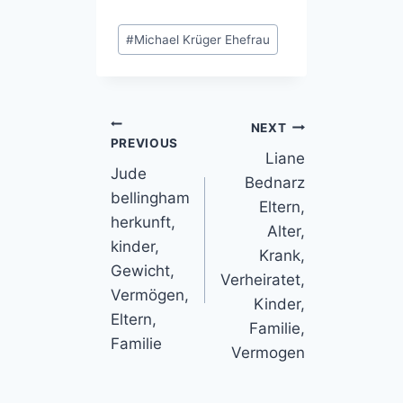
Post
#
Michael Krüger Ehefrau
Tags:
Post
NEXT
PREVIOUS
Liane
navigation
Jude
Bednarz
bellingham
Eltern,
herkunft,
Alter,
kinder,
Krank,
Gewicht,
Verheiratet,
Vermögen,
Kinder,
Eltern,
Familie,
Familie
Vermogen