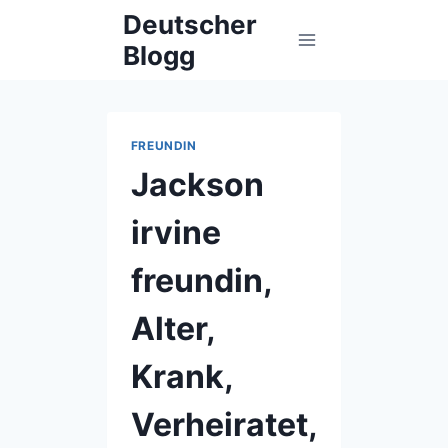
Skip
Deutscher
to
Blogg
content
FREUNDIN
Jackson
irvine
freundin,
Alter,
Krank,
Verheiratet,