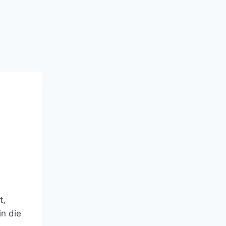
t,
in die