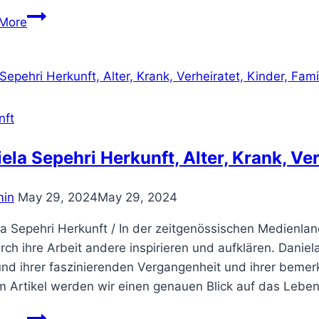
Sakina
More
Karchaoui
Herkunft,
Alter,
Krank,
Verheiratet,
nft
Kinder,
Familie,
ela Sepehri Herkunft, Alter, Krank, Ve
Vermogen
in
May 29, 2024
May 29, 2024
a Sepehri Herkunft / In der zeitgenössischen Medienland
rch ihre Arbeit andere inspirieren und aufklären. Daniela 
und ihrer faszinierenden Vergangenheit und ihrer beme
m Artikel werden wir einen genauen Blick auf das Lebe
Daniela