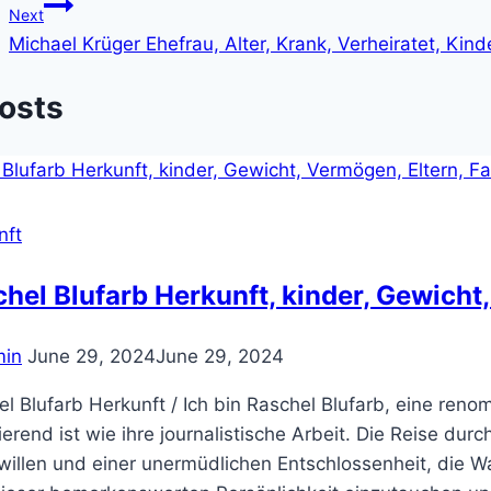
Next
Michael Krüger Ehefrau, Alter, Krank, Verheiratet, Kin
Posts
nft
hel Blufarb Herkunft, kinder, Gewicht,
in
June 29, 2024
June 29, 2024
l Blufarb Herkunft / Ich bin Raschel Blufarb, eine reno
ierend ist wie ihre journalistische Arbeit. Die Reise du
illen und einer unermüdlichen Entschlossenheit, die Wa