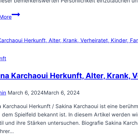
dieser bemerkenswerten Persönlichkeit einzutauchen u
Raschel
More
Blufarb
Herkunft,
kinder,
Gewicht,
Vermögen,
nft
Eltern,
Familie
na Karchaoui Herkunft, Alter, Krank, V
in
March 6, 2024
March 6, 2024
 Karchaoui Herkunft / Sakina Karchaoui ist eine berühmte
dem Spielfeld bekannt ist. In diesem Artikel werden wir
til und ihre Stärken untersuchen. Biografie Sakina Kar
ihrer…