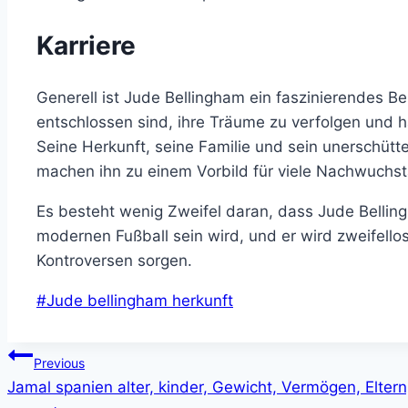
Karriere
Generell ist Jude Bellingham ein faszinierendes Beis
entschlossen sind, ihre Träume zu verfolgen und ha
Seine Herkunft, seine Familie und sein unerschütte
machen ihn zu einem Vorbild für viele Nachwuchst
Es besteht wenig Zweifel daran, dass Jude Bellin
modernen Fußball sein wird, und er wird zweifell
Kontroversen sorgen.
Post
#
Jude bellingham herkunft
Tags:
Post
Previous
Jamal spanien alter, kinder, Gewicht, Vermögen, Eltern
navigation