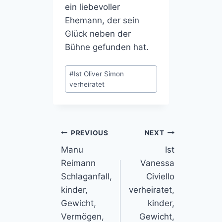
ein liebevoller
Ehemann, der sein
Glück neben der
Bühne gefunden hat.
Post
#
Ist Oliver Simon
Tags:
verheiratet
Post
PREVIOUS
NEXT
Manu
Ist
navigation
Reimann
Vanessa
Schlaganfall,
Civiello
kinder,
verheiratet,
Gewicht,
kinder,
Vermögen,
Gewicht,