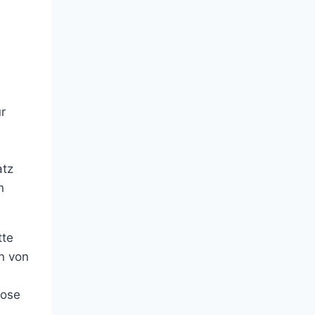
m
r
atz
n
tte
n von
lose