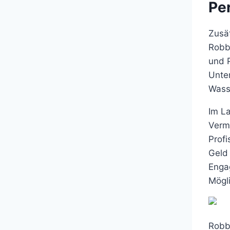
Pe
Zusät
Robb
und P
Unter
Wass
Im La
Verm
Profi
Geld
Enga
Mögli
Robb