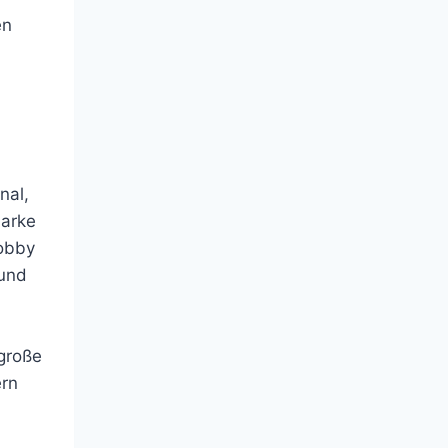
en
nal,
Marke
obby
und
 große
ern