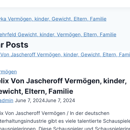
:
ka Vermögen, kinder, Gewicht, Eltern, Familie
ation
hrfeld Gewicht, kinder, Vermögen, Eltern, Familie
ar Posts
rmögen
elix Von Jascheroff Vermögen, kinder,
wicht, Eltern, Familie
admin
June 7, 2024
June 7, 2024
lix Von Jascheroff Vermögen / In der deutschen
erhaltungsindustrie gibt es viele talentierte Schauspiel
hauspielerinnen. Diese Schauspieler und Schauspieleri