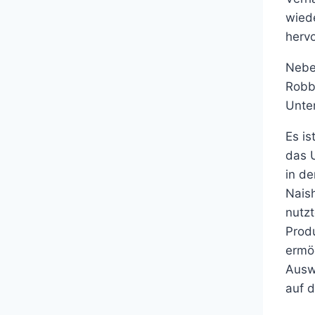
wied
hervo
Neben
Robb
Unte
Es is
das 
in d
Nais
nutz
Prod
ermög
Auswa
auf 