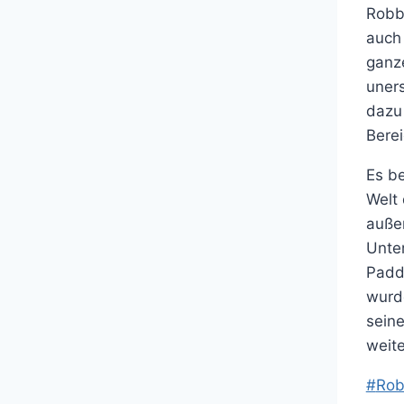
Robby
auch 
ganz
uners
dazu 
Berei
Es be
Welt 
außer
Unte
Padd
wurd
sein
weite
Post
#
Rob