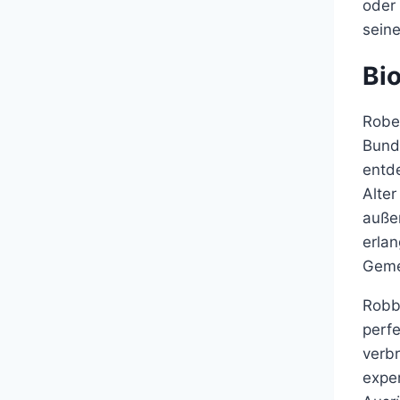
oder 
seine
Bio
Rober
Bunde
entd
Alter
auße
erla
Geme
Robb
perfe
verbr
expe