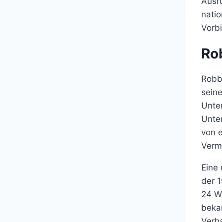
Ausr
nati
Vorbi
Ro
Robb
seine
Unte
Unte
von e
Verm
Eine 
der 1
24 W
beka
Verha