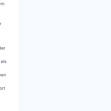
ern
r
der
 als
ben
ort