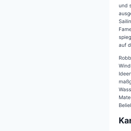
und 
ausge
Saili
Fame 
spie
auf d
Robb
Winds
Ideen
maßge
Wasse
Mater
Beli
Kar