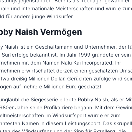
üstungsgegenständen. Bereits als Teenager gewann er
onale und internationale Meisterschaften und wurde zu
ld für andere junge Windsurfer.
bby Naish Vermögen
y Naish ist ein Geschäftsmann und Unternehmer, der fü
 Surferfolge bekannt ist. Im Jahr 1999 gründete er sein
rnehmen mit dem Namen Nalu Kai Incorporated. Ihr
rnehmen erwirtschaftet derzeit einen geschätzten Ums
twa dreißig Millionen Dollar. Gerüchten zufolge wird sei
ögen auf mehrere Millionen Euro geschätzt.
unglaubliche Siegesserie erlebte Robby Naish, als er Mi
980er Jahre seine Profikarriere begann. Mit dem Gewin
eltmeisterschaften im Windsurfsport wurde er zum
nntesten Namen in diesem Leistungssport. Das skrupel
lten des Windsurfens und der Sinn für Exzellenz, die