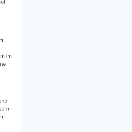
auf
im
hm im
ine
gend
sern
n,