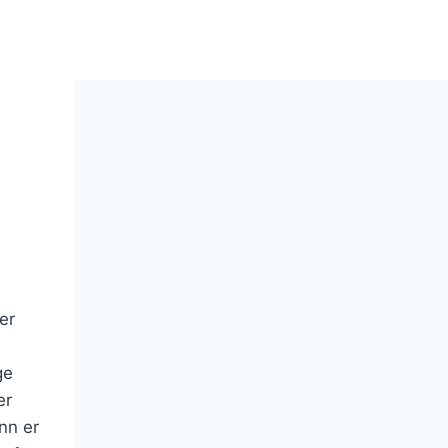
er
ge
er
nn er