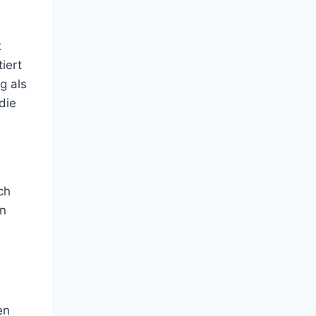
t
iert
g als
die
ch
in
en