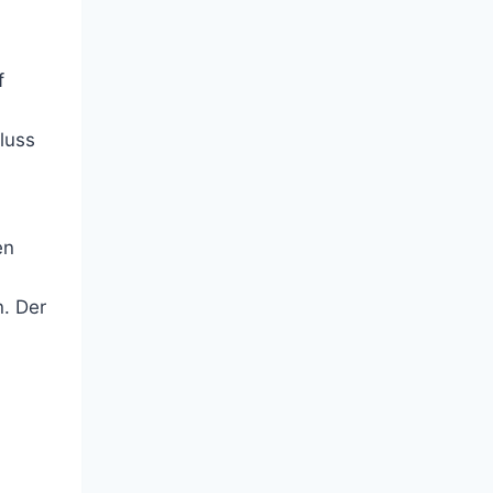
f
luss
en
. Der
.