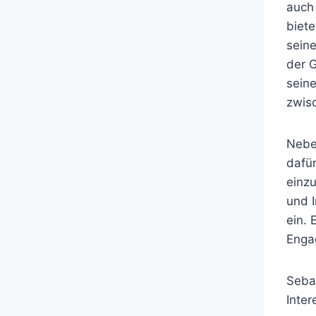
auch 
biete
sein
der G
sein
zwisc
Neben
dafür
einzu
und I
ein. 
Enga
Sebas
Inter