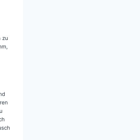
n zu
ihm,
und
ren
u
ch
usch