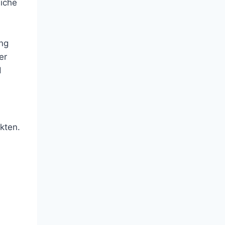
liche
ng
er
d
kten.