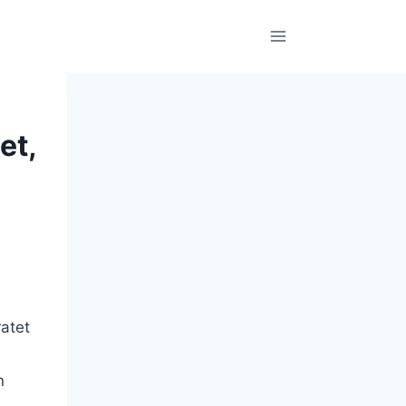
et,
n