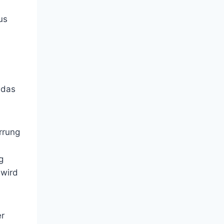
us
 das
rrung
g
 wird
er