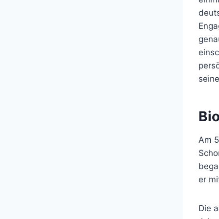
deuts
Engag
genau
einsc
pers
seine
Bio
Am 5
Schon
began
er mi
Die a