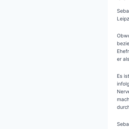
Sebas
Leipz
Obwoh
bezie
Ehefr
er al
Es is
infol
Nerve
macht
durc
Sebas