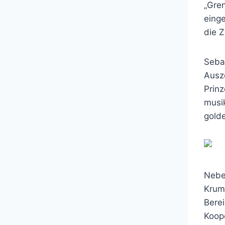
„Gren
einge
die 
Sebas
Ausze
Prinz
musi
golde
Neben
Krumb
Bere
Koope