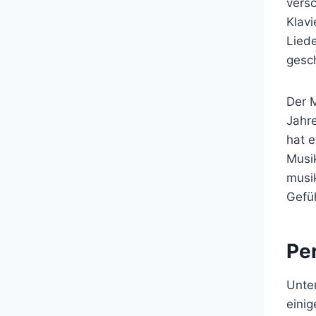
versc
Klavi
Liede
gesc
Der M
Jahre
hat e
Musik
musik
Gefü
Pe
Unte
einig