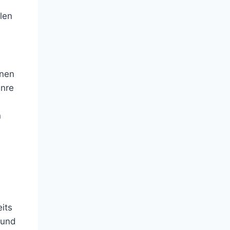
len
enen
enre
n
its
 und