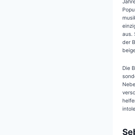
Jahre
Popul
musik
einz
aus. 
der 
beig
Die B
sonde
Neben
vers
helfe
intol
Se