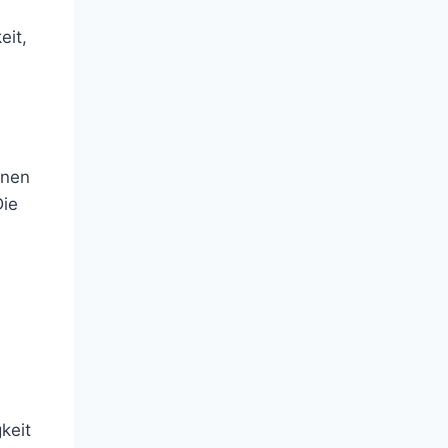
eit,
inen
Die
keit