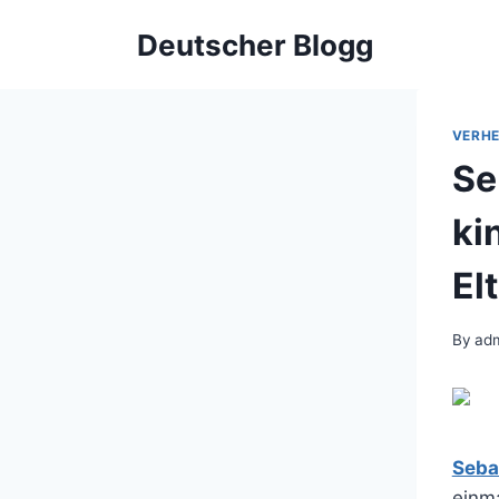
Skip
Deutscher Blogg
to
content
VERHE
Se
ki
El
By
ad
Seba
einma