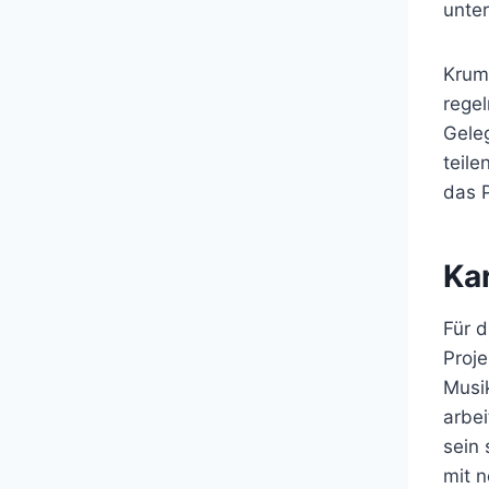
unter
Krumb
regel
Geleg
teile
das P
Kar
Für d
Proje
Musik
arbe
sein
mit 