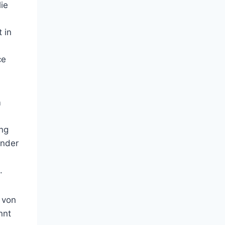
ie
 in
ce
m
ung
inder
.
l von
nnt