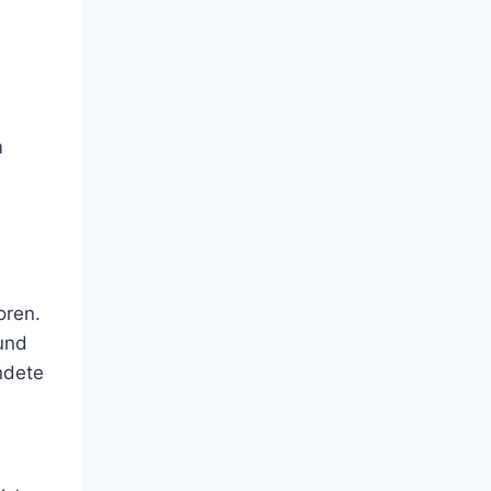
m
oren.
und
ndete