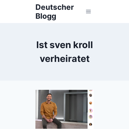
Skip
Deutscher
to
Blogg
content
Ist sven kroll
verheiratet