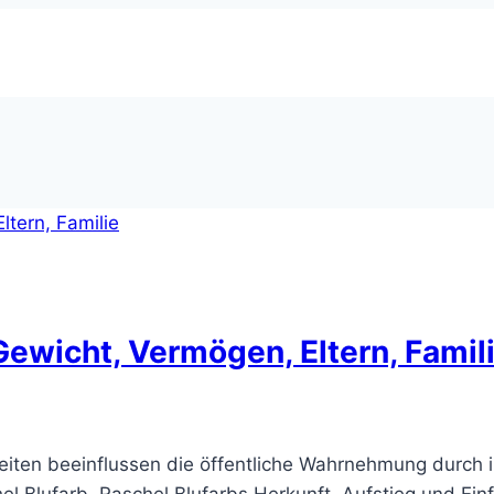
Gewicht, Vermögen, Eltern, Famil
keiten beeinflussen die öffentliche Wahrnehmung durch 
el Blufarb. Raschel Blufarbs Herkunft, Aufstieg und Ein