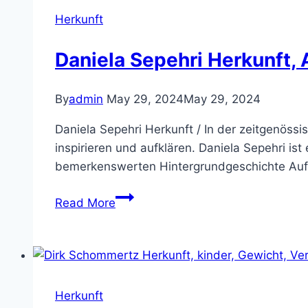
Vermögen,
Herkunft
Eltern,
Familie
Daniela Sepehri Herkunft, A
By
admin
May 29, 2024
May 29, 2024
Daniela Sepehri Herkunft / In der zeitgenössi
inspirieren und aufklären. Daniela Sepehri ist 
bemerkenswerten Hintergrundgeschichte Aufm
Daniela
Read More
Sepehri
Herkunft,
Alter,
Krank,
Verheiratet,
Herkunft
Kinder,