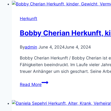
kinder,
Gewicht,
Vermögen,
Herkunft
Eltern,
Familie
Bobby Cherian Herkunft, ki
By
admin
June 4, 2024
June 4, 2024
Bobby Cherian Herkunft / Bobby Cherian ist e
Fähigkeiten beeindruckt. Im Laufe vieler Jahr
treuer Anhänger um sich geschart. Seine Arbe
Bobby
Read More
Cherian
Herkunft,
kinder,
Gewicht,