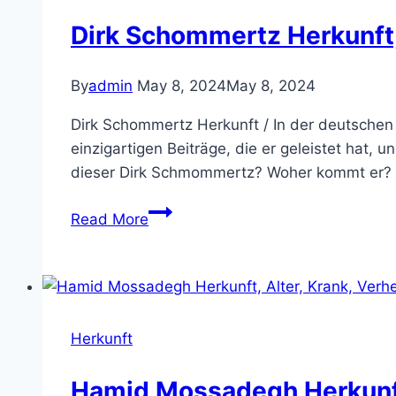
Familie,
Dirk Schommertz Herkunft, 
Vermogen
By
admin
May 8, 2024
May 8, 2024
Dirk Schommertz Herkunft / In der deutschen
einzigartigen Beiträge, die er geleistet hat,
dieser Dirk Schmommertz? Woher kommt er? I
Dirk
Read More
Schommertz
Herkunft,
kinder,
Gewicht,
Vermögen,
Herkunft
Eltern,
Familie
Hamid Mossadegh Herkunft, 