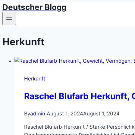
Deutscher Blogg
Skip
to
content
Herkunft
Herkunft
Raschel Blufarb Herkunft, 
By
admin
August 1, 2024
August 1, 2024
Raschel Blufarb Herkunft / Starke Persönlich
Eine bemerkenswerte Persönlichkeit ist Rasch