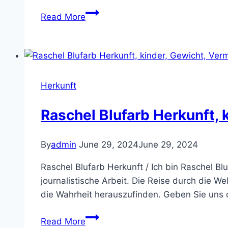
Jude
Read More
bellingham
herkunft,
kinder,
Gewicht,
Vermögen,
Herkunft
Eltern,
Familie
Raschel Blufarb Herkunft, 
By
admin
June 29, 2024
June 29, 2024
Raschel Blufarb Herkunft / Ich bin Raschel Bl
journalistische Arbeit. Die Reise durch die W
die Wahrheit herauszufinden. Geben Sie uns 
Raschel
Read More