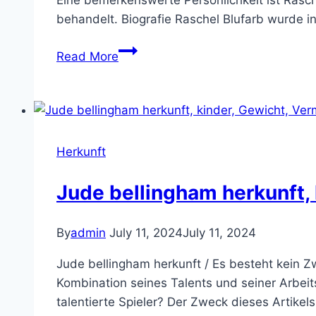
behandelt. Biografie Raschel Blufarb wurde in
Raschel
Read More
Blufarb
Herkunft,
Gewicht,
Vermögen,
Eltern,
Herkunft
Familie
Jude bellingham herkunft, 
By
admin
July 11, 2024
July 11, 2024
Jude bellingham herkunft / Es besteht kein Z
Kombination seines Talents und seiner Arbei
talentierte Spieler? Der Zweck dieses Artikels 