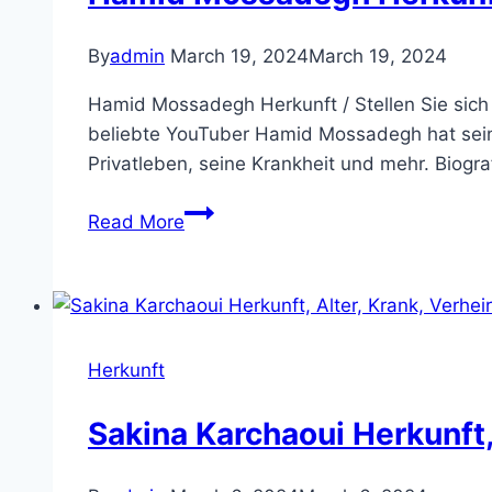
By
admin
March 19, 2024
March 19, 2024
Hamid Mossadegh Herkunft / Stellen Sie sich d
beliebte YouTuber Hamid Mossadegh hat seine
Privatleben, seine Krankheit und mehr. Biogr
Hamid
Read More
Mossadegh
Herkunft,
Alter,
Krank,
Verheiratet,
Herkunft
Kinder,
Familie,
Sakina Karchaoui Herkunft, 
Vermogen