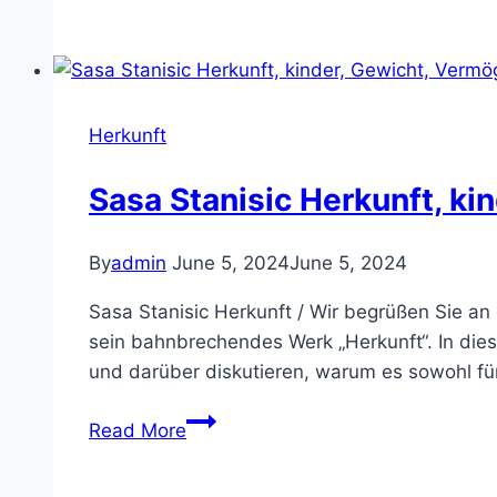
Blufarb
Herkunft,
kinder,
Gewicht,
Vermögen,
Herkunft
Eltern,
Familie
Sasa Stanisic Herkunft, ki
By
admin
June 5, 2024
June 5, 2024
Sasa Stanisic Herkunft / Wir begrüßen Sie an 
sein bahnbrechendes Werk „Herkunft“. In dies
und darüber diskutieren, warum es sowohl für 
Sasa
Read More
Stanisic
Herkunft,