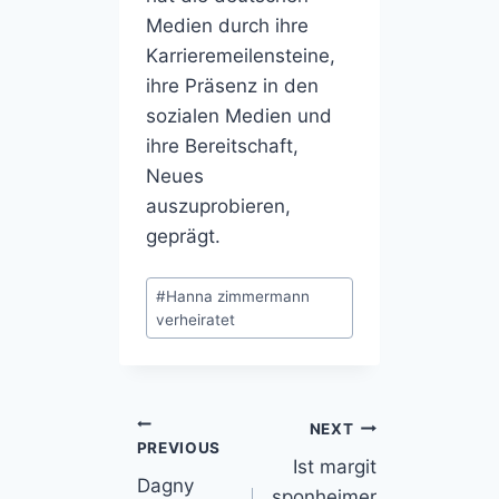
Medien durch ihre
Karrieremeilensteine,
ihre Präsenz in den
sozialen Medien und
ihre Bereitschaft,
Neues
auszuprobieren,
geprägt.
Post
#
Hanna zimmermann
Tags:
verheiratet
Post
NEXT
PREVIOUS
Ist margit
navigation
Dagny
sponheimer