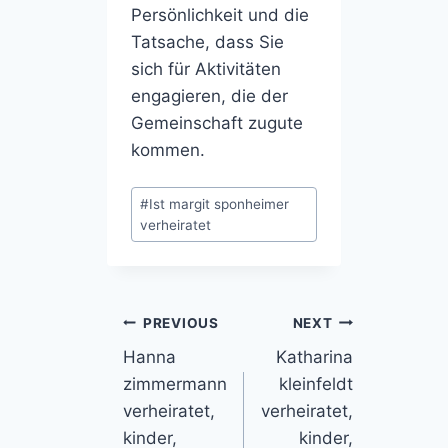
Persönlichkeit und die
Tatsache, dass Sie
sich für Aktivitäten
engagieren, die der
Gemeinschaft zugute
kommen.
Post
#
Ist margit sponheimer
Tags:
verheiratet
Post
PREVIOUS
NEXT
Hanna
Katharina
navigation
zimmermann
kleinfeldt
verheiratet,
verheiratet,
kinder,
kinder,