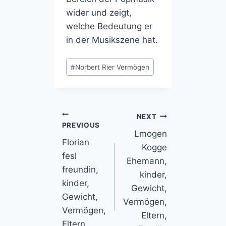
wider und zeigt,
welche Bedeutung er
in der Musikszene hat.
Post
#
Norbert Rier Vermögen
Tags:
Post
NEXT
PREVIOUS
Lmogen
navigation
Florian
Kogge
fesl
Ehemann,
freundin,
kinder,
kinder,
Gewicht,
Gewicht,
Vermögen,
Vermögen,
Eltern,
Eltern,