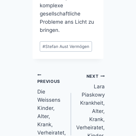
komplexe
gesellschaftliche
Probleme ans Licht zu
bringen.
Post
#
Stefan Aust Vermögen
Tags:
Post
NEXT
PREVIOUS
Lara
navigation
Die
Piaskowy
Weissens
Krankheit,
Kinder,
Alter,
Alter,
Krank,
Krank,
Verheiratet,
Verheiratet,
Kinder,