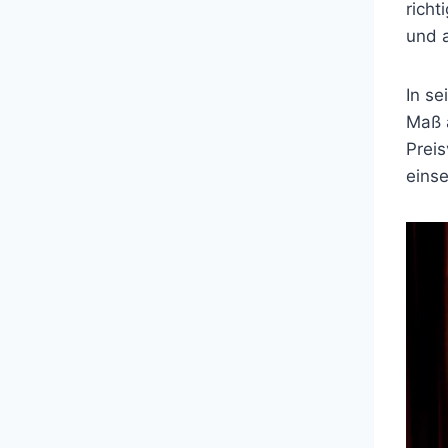
richt
und 
In se
Maß a
Preis
einse