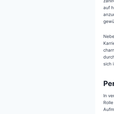
zahlr
auf 
anzu
gewü
Neben
Karri
charm
durch
sich 
Pe
In v
Rolle
Aufme