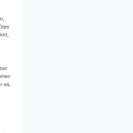
n,
Dies
nnt,
ber
hehen
r es,