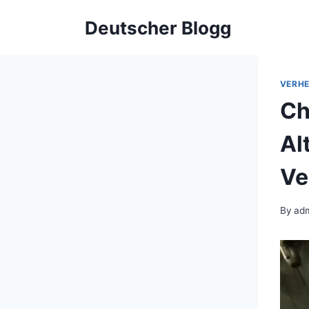
Skip
Deutscher Blogg
to
content
VERHE
Ch
Al
Ve
By
ad