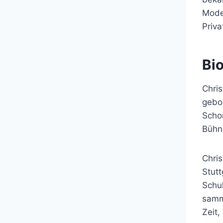
Moder
Priva
Bio
Chri
gebor
Schon
Bühn
Chris
Stutt
Schul
samme
Zeit,