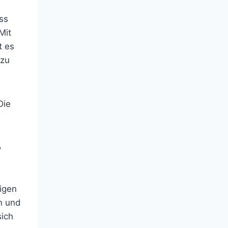
ss
Mit
t es
 zu
Die
,
.
tigen
n und
ich