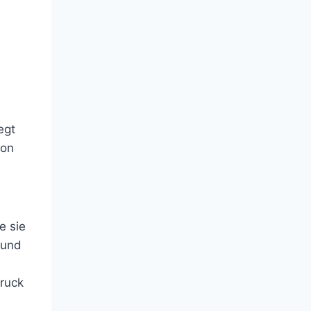
egt
hon
e sie
 und
ruck