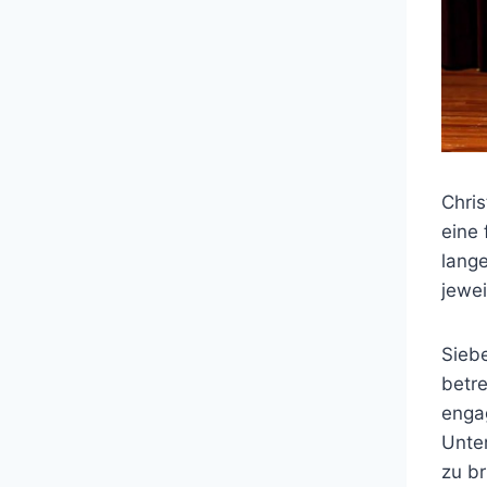
Chris
eine 
lange
jewei
Siebe
betre
engag
Unte
zu br