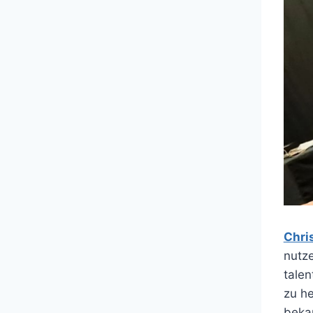
Chri
nutze
tale
zu he
bekan