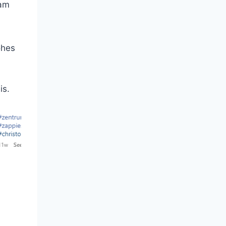
sam
ohes
is.