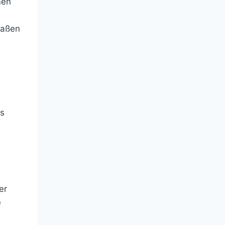
men
maßen
es
er
e