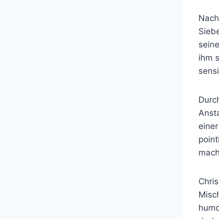
Nach
Sieb
seine
ihm s
sensi
Durch
Ansta
einer
point
macht
Chris
Misch
humo