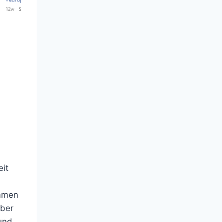
it
ommen
eber
 und