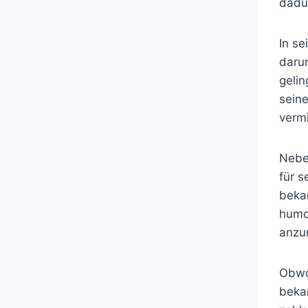
dadur
In s
darun
gelin
sein
vermi
Nebe
für s
bekan
humo
anzu
Obwoh
bekan