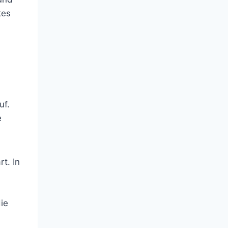
tes
uf.
e
t. In
ie